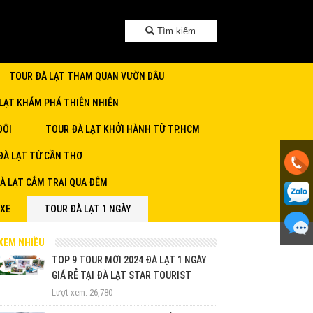
Tìm kiếm
TOUR ĐÀ LẠT THAM QUAN VƯỜN DÂU
LẠT KHÁM PHÁ THIÊN NHIÊN
ĐÔI
TOUR ĐÀ LẠT KHỞI HÀNH TỪ TP.HCM
ĐÀ LẠT TỪ CẦN THƠ
À LẠT CẮM TRẠI QUA ĐÊM
 XE
TOUR ĐÀ LẠT 1 NGÀY
XEM NHIỀU
TOP 9 TOUR MỚI 2024 ĐÀ LẠT 1 NGÀY
GIÁ RẺ TẠI ĐÀ LẠT STAR TOURIST
Lượt xem: 26,780