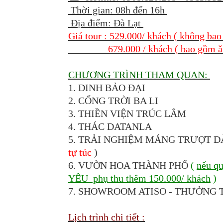
Thời gian: 08h đến 16h
Địa điểm: Đà Lạt
Giá tour : 529.000/ khách ( không bao
679.000 / khách ( bao gồm ăn 
CHƯƠNG TRÌNH THAM QUAN:
1. DINH BẢO ĐẠI
2. CỔNG TRỜI BA LI
3. THIỀN VIỆN TRÚC LÂM
4. THÁC DATANLA
5. TRẢI NGHIỆM MÁNG TRƯỢT D
tự túc
)
6. VƯỜN HOA THÀNH PHỐ
(
nếu q
YÊU phụ thu thêm 150.000/ khách
)
7. SHOWROOM ATISO - THƯỞNG
Lịch trình chi tiết :