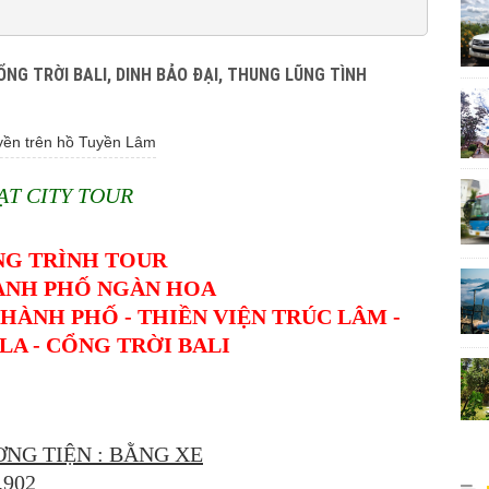
CỔNG TRỜI BALI, DINH BẢO ĐẠI, THUNG LŨNG TÌNH
yền trên hồ Tuyền Lâm
ẠT CITY TOUR
G TRÌNH TOUR
ÀNH PHỐ NGÀN HOA
THÀNH PHỐ - THIỀN VIỆN TRÚC LÂM -
A - CỔNG TRỜI BALI
NG TIỆN : BẰNG XE
2.902