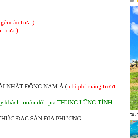
 gồm ăn trưa )
trưa )
ÀI NHẤT ĐÔNG NAM Á (
chi phí máng trượt
uý khách muốn đổi qua THUNG LŨNG TÌNH
tour
 THỨC ĐẶC SẢN ĐỊA PHƯƠNG