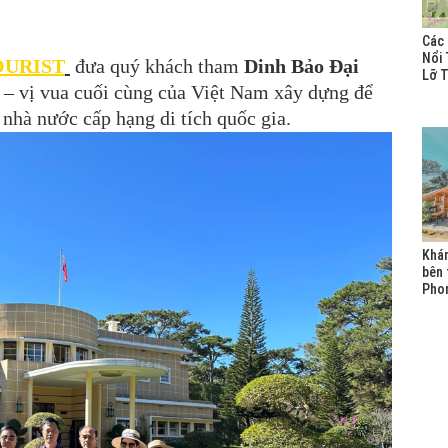
Các 
Nổi 
OURIST
đưa quý khách tham
Dinh Bảo Đại
Lỡ 
 – vị vua cuối cùng của Việt Nam xây dựng để
 nhà nước cấp hạng di tích quốc gia.
Khá
bên 
Pho