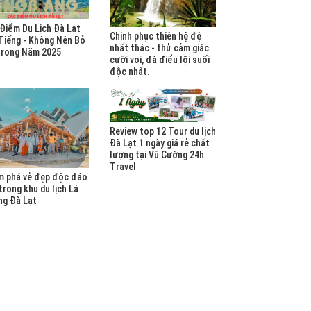
Điểm Du Lịch Đà Lạt
Chinh phục thiên hệ đệ
Tiếng - Không Nên Bỏ
nhất thác - thử cảm giác
Trong Năm 2025
cưỡi voi, đà điểu lội suối
độc nhất.
Review top 12 Tour du lịch
Đà Lạt 1 ngày giá rẻ chất
lượng tại Vũ Cường 24h
Travel
m phá vẻ đẹp độc đáo
trong khu du lịch Lá
ng Đà Lạt