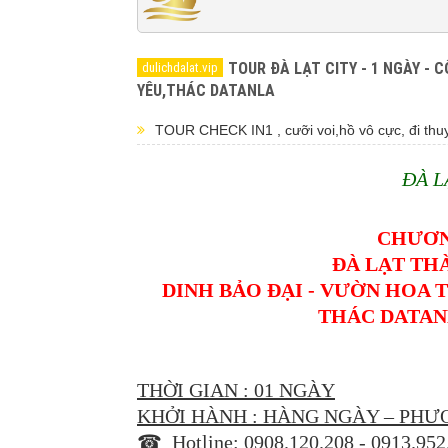
TOUR ĐÀ LẠT CITY - 1 NGÀY - 
YÊU,THÁC DATANLA
TOUR CHECK IN1 , cưỡi voi,hồ vô cực, đi thu
ĐÀ L
CHƯƠN
ĐÀ LẠT TH
DINH BẢO ĐẠI - VƯỜN HOA 
THÁC DATANL
THỜI GIAN
: 01 NGÀY
KHỞI HÀNH : HÀNG NGÀY – PHƯƠ
☎ Hotline: 0908.120.208 - 0913.95