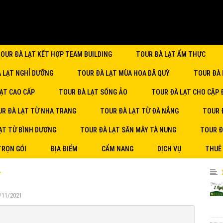
OUR ĐÀ LẠT KẾT HỢP TEAM BUILDING
TOUR ĐÀ LẠT ẨM THỰC
À LẠT NGHỈ DƯỠNG
TOUR ĐÀ LẠT MÙA HOA DÃ QUỲ
TOUR ĐÀ 
ẠT CAO CẤP
TOUR ĐÀ LẠT SỐNG ẢO
TOUR ĐÀ LẠT CHO CẶP 
R ĐÀ LẠT TỪ NHA TRANG
TOUR ĐÀ LẠT TỪ ĐÀ NẴNG
TOUR 
ẠT TỪ BÌNH DƯƠNG
TOUR ĐÀ LẠT SĂN MÂY TÀ NUNG
TOUR Đ
TRỌN GÓI
ĐỊA ĐIỂM
CẨM NANG
DỊCH VỤ
THUÊ
Y
6/11/2021