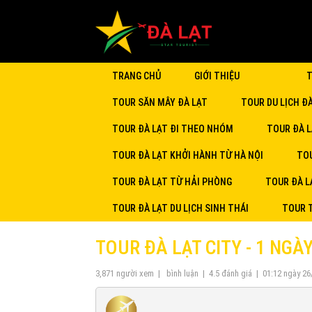
TRANG CHỦ
GIỚI THIỆU
T
TOUR SĂN MÂY ĐÀ LẠT
TOUR DU LỊCH Đ
TOUR ĐÀ LẠT ĐI THEO NHÓM
TOUR ĐÀ L
TOUR ĐÀ LẠT KHỞI HÀNH TỪ HÀ NỘI
TOU
TOUR ĐÀ LẠT TỪ HẢI PHÒNG
TOUR ĐÀ L
TOUR ĐÀ LẠT DU LỊCH SINH THÁI
TOUR 
TOUR ĐÀ LẠT CITY - 1 NGÀ
3,871
người xem
|
bình luận
|
4.5
đánh giá
|
01:12 ngày 2