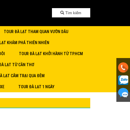
Tìm kiếm
TOUR ĐÀ LẠT THAM QUAN VƯỜN DÂU
LẠT KHÁM PHÁ THIÊN NHIÊN
ĐÔI
TOUR ĐÀ LẠT KHỞI HÀNH TỪ TP.HCM
ĐÀ LẠT TỪ CẦN THƠ
À LẠT CẮM TRẠI QUA ĐÊM
 XE
TOUR ĐÀ LẠT 1 NGÀY