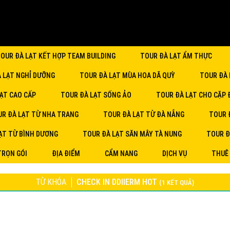
OUR ĐÀ LẠT KẾT HỢP TEAM BUILDING
TOUR ĐÀ LẠT ẨM THỰC
À LẠT NGHỈ DƯỠNG
TOUR ĐÀ LẠT MÙA HOA DÃ QUỲ
TOUR ĐÀ 
ẠT CAO CẤP
TOUR ĐÀ LẠT SỐNG ẢO
TOUR ĐÀ LẠT CHO CẶP 
R ĐÀ LẠT TỪ NHA TRANG
TOUR ĐÀ LẠT TỪ ĐÀ NẴNG
TOUR 
ẠT TỪ BÌNH DƯƠNG
TOUR ĐÀ LẠT SĂN MÂY TÀ NUNG
TOUR Đ
TRỌN GÓI
ĐỊA ĐIỂM
CẨM NANG
DỊCH VỤ
THUÊ
TỪ KHÓA
CHECK IN DDIIERM HOT
(1 KẾT QUẢ)