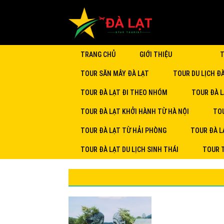
TRANG CHỦ
GIỚI THIỆU
T
TOUR SĂN MÂY ĐÀ LẠT
TOUR DU LỊCH Đ
TOUR ĐÀ LẠT ĐI THEO NHÓM
TOUR ĐÀ L
TOUR ĐÀ LẠT KHỞI HÀNH TỪ HÀ NỘI
TOU
TOUR ĐÀ LẠT TỪ HẢI PHÒNG
TOUR ĐÀ L
TOUR ĐÀ LẠT DU LỊCH SINH THÁI
TOUR 