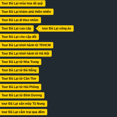
Tour Đà Lạt mùa hoa dã quỳ
Tour Đà Lạt khám phá thiên nhiên
Tour Đà Lạt đi theo nhóm
Tour Đà Lạt cao cấp
tour Đà Lạt sống ảo
Tour Đà Lạt cho cặp đôi
Tour Đà Lạt khởi hành từ TP.HCM
Tour Đà Lạt khởi hành từ Hà Nội
Tour Đà Lạt từ Nha Trang
Tour Đà Lạt từ Đà Nẵng
Tour Đà Lạt từ Cần Thơ
Tour Đà Lạt từ Hải Phòng
Tour Đà Lạt từ Bình Dương
tour Đà Lạt săn mây Tà Nung
tour Đà Lạt cắm trại qua đêm