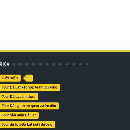
KHÓA
Giới thiệu
Tour Đà Lạt kết hợp team building
Tour Đà Lạt ẩm thực
Tour Đà Lạt tham quan vườn dâu
Tour săn mây Đà Lạt
Tour du lịch Đà Lạt nghỉ dưỡng