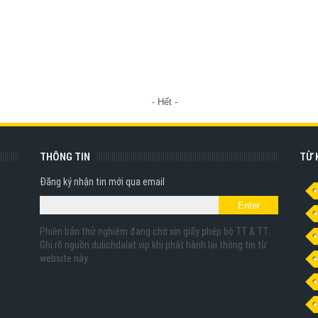
- Hết -
THÔNG TIN
TỪ 
Đăng ký nhận tin mới qua email
Phiên bản thử nghiệm đang chờ xin giấy phép bộ TT & TT.
Ghi rõ nguồn dulichdalat.vip khi phát hành lại thông tin từ
website này.