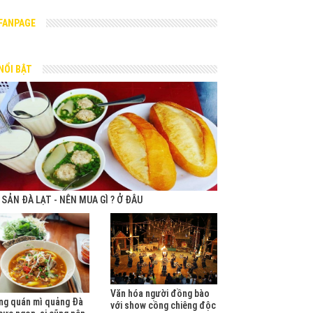
FANPAGE
NỔI BẬT
 SẢN ĐÀ LẠT - NÊN MUA GÌ ? Ở ĐÂU
Văn hóa người đồng bào
ng quán mì quảng Đà
với show cồng chiêng độc