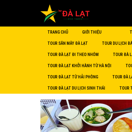
TRANG CHỦ
GIỚI THIỆU
T
TOUR SĂN MÂY ĐÀ LẠT
TOUR DU LỊCH Đ
TOUR ĐÀ LẠT ĐI THEO NHÓM
TOUR ĐÀ L
TOUR ĐÀ LẠT KHỞI HÀNH TỪ HÀ NỘI
TOU
TOUR ĐÀ LẠT TỪ HẢI PHÒNG
TOUR ĐÀ L
TOUR ĐÀ LẠT DU LỊCH SINH THÁI
TOUR 