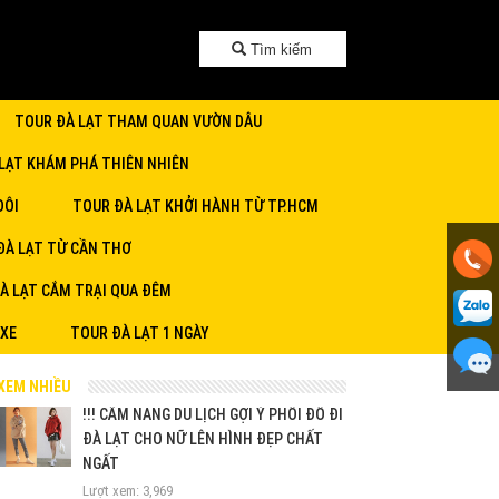
Tìm kiếm
TOUR ĐÀ LẠT THAM QUAN VƯỜN DÂU
LẠT KHÁM PHÁ THIÊN NHIÊN
ĐÔI
TOUR ĐÀ LẠT KHỞI HÀNH TỪ TP.HCM
ĐÀ LẠT TỪ CẦN THƠ
À LẠT CẮM TRẠI QUA ĐÊM
 XE
TOUR ĐÀ LẠT 1 NGÀY
XEM NHIỀU
!!! CẨM NANG DU LỊCH GỢI Ý PHỐI ĐỒ ĐI
ĐÀ LẠT CHO NỮ LÊN HÌNH ĐẸP CHẤT
NGẤT
Lượt xem: 3,969