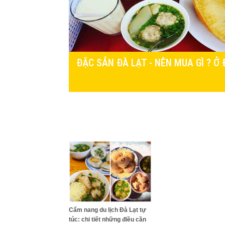
ĐẶC SẢN ĐÀ LẠT - NÊN MUA GÌ ? Ở
Cẩm nang du lịch Đà Lạt tự
túc: chi tiết những điều cần