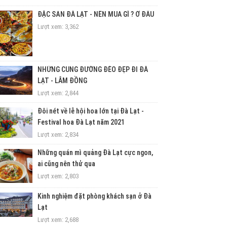
ĐẶC SẢN ĐÀ LẠT - NÊN MUA GÌ ? Ở ĐÂU
Lượt xem: 3,362
NHỮNG CUNG ĐƯỜNG ĐÈO ĐẸP ĐI ĐÀ
LẠT - LÂM ĐỒNG
Lượt xem: 2,844
Đôi nét về lễ hội hoa lớn tại Đà Lạt -
Festival hoa Đà Lạt năm 2021
Lượt xem: 2,834
Những quán mì quảng Đà Lạt cực ngon,
ai cũng nên thử qua
Lượt xem: 2,803
Kinh nghiệm đặt phòng khách sạn ở Đà
Lạt
Lượt xem: 2,688