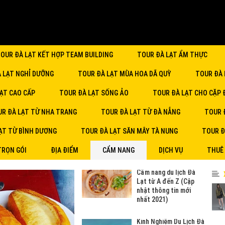
OUR ĐÀ LẠT KẾT HỢP TEAM BUILDING
TOUR ĐÀ LẠT ẨM THỰC
À LẠT NGHỈ DƯỠNG
TOUR ĐÀ LẠT MÙA HOA DÃ QUỲ
TOUR ĐÀ 
ẠT CAO CẤP
TOUR ĐÀ LẠT SỐNG ẢO
TOUR ĐÀ LẠT CHO CẶP 
R ĐÀ LẠT TỪ NHA TRANG
TOUR ĐÀ LẠT TỪ ĐÀ NẴNG
TOUR 
ẠT TỪ BÌNH DƯƠNG
TOUR ĐÀ LẠT SĂN MÂY TÀ NUNG
TOUR Đ
TRỌN GÓI
ĐỊA ĐIỂM
CẨM NANG
DỊCH VỤ
THUÊ
Cẩm nang du lịch Đà
Lạt từ A đến Z (Cập
nhật thông tin mới
nhất 2021)
Kinh Nghiệm Du Lịch Đà