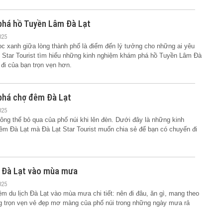
phá hồ Tuyền Lâm Đà Lạt
025
c xanh giữa lòng thành phố là điểm đến lý tưởng cho những ai yêu
t Star Tourist tìm hiểu những kinh nghiệm khám phá hồ Tuyền Lâm Đà
 đi của bạn trọn vẹn hơn.
phá chợ đêm Đà Lạt
025
ng thể bỏ qua của phố núi khi lên đèn. Dưới đây là những kinh
m Đà Lạt mà Đà Lạt Star Tourist muốn chia sẻ để bạn có chuyến đi
h Đà Lạt vào mùa mưa
025
ệm du lịch Đà Lạt vào mùa mưa chi tiết: nên đi đâu, ăn gì, mang theo
ng trọn vẹn vẻ đẹp mơ màng của phố núi trong những ngày mưa rả