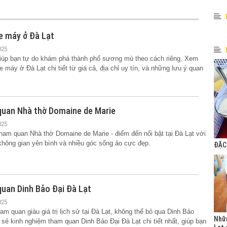
Văn hóa người đồng
bào với show cồng
chiêng độc đáo tại Đà
e máy ở Đà Lạt
Lạt
025
iúp bạn tự do khám phá thành phố sương mù theo cách riêng. Xem
NHỮNG CUNG ĐƯỜNG
 máy ở Đà Lạt chi tiết từ giá cả, địa chỉ uy tín, và những lưu ý quan
ĐÈO ĐẸP ĐI ĐÀ LẠT -
LÂM ĐỒNG
quan Nhà thờ Domaine de Marie
​5 QUÁN CAFE CỨ LÊN
HÌNH LÀ XINH MUỐN
025
XỈU Ở ĐÀ LẠT
am quan Nhà thờ Domaine de Marie - điểm đến nổi bật tại Đà Lạt với
 không gian yên bình và nhiều góc sống ảo cực đẹp.
ĐẶC
!!! CẨM NANG DU LỊCH
GỢI Ý PHỐI ĐỒ ĐI ĐÀ
LẠT CHO NỮ LÊN HÌNH
uan Dinh Bảo Đại Đà Lạt
ĐẸP CHẤT NGẤT
025
m quan giàu giá trị lịch sử tại Đà Lạt, không thể bỏ qua Dinh Bảo
Cẩm nang du lịch Đà
Nhữ
a sẻ kinh nghiệm tham quan Dinh Bảo Đại Đà Lạt chi tiết nhất, giúp bạn
Lạt từ A đến Z (Cập