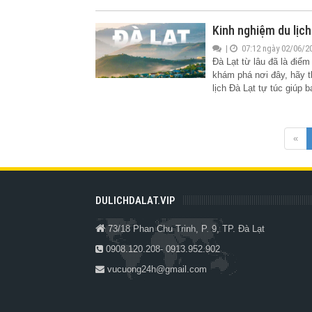
Kinh nghiệm du lịch
|
07:12 ngày 02/06/2
Đà Lạt từ lâu đã là điểm
khám phá nơi đây, hãy t
lịch Đà Lạt tự túc giúp 
«
DULICHDALAT.VIP
73/18 Phan Chu Trinh, P. 9, TP. Đà Lạt
0908.120.208- 0913.952.902
vucuong24h@gmail.com