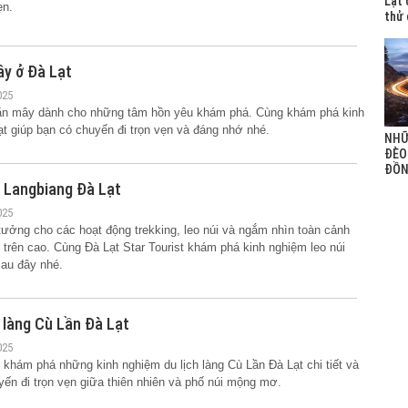
Lạt 
nhật thông tin mới
ẹn.
thử
nhất 2021)
ây ở Đà Lạt
025
săn mây dành cho những tâm hồn yêu khám phá. Cùng khám phá kinh
 giúp bạn có chuyến đi trọn vẹn và đáng nhớ nhé.
NHỮ
ĐÈO
ĐỒ
i Langbiang Đà Lạt
025
 tưởng cho các hoạt động trekking, leo núi và ngắm nhìn toàn cảnh
trên cao. Cùng Đà Lạt Star Tourist khám phá kinh nghiệm leo núi
sau đây nhé.
 làng Cù Lần Đà Lạt
025
t khám phá những kinh nghiệm du lịch làng Cù Lần Đà Lạt chi tiết và
yến đi trọn vẹn giữa thiên nhiên và phố núi mộng mơ.