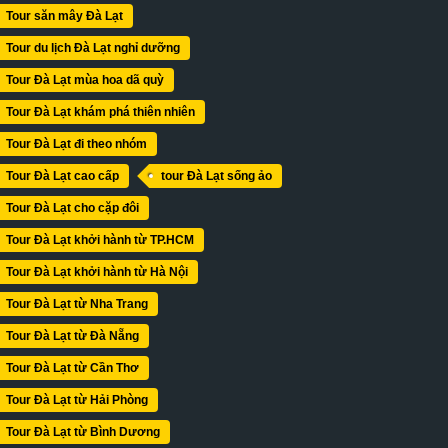
Tour săn mây Đà Lạt
Tour du lịch Đà Lạt nghỉ dưỡng
Tour Đà Lạt mùa hoa dã quỳ
Tour Đà Lạt khám phá thiên nhiên
Tour Đà Lạt đi theo nhóm
Tour Đà Lạt cao cấp
tour Đà Lạt sống ảo
Tour Đà Lạt cho cặp đôi
Tour Đà Lạt khởi hành từ TP.HCM
Tour Đà Lạt khởi hành từ Hà Nội
Tour Đà Lạt từ Nha Trang
Tour Đà Lạt từ Đà Nẵng
Tour Đà Lạt từ Cần Thơ
Tour Đà Lạt từ Hải Phòng
Tour Đà Lạt từ Bình Dương