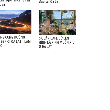
cực ngon, ai cũng nên
đáo tại Đà Lạt
 qua
NG CUNG ĐƯỜNG
​5 QUÁN CAFE CỨ LÊN
 ĐẸP ĐI ĐÀ LẠT - LÂM
HÌNH LÀ XINH MUỐN XỈU
NG
Ở ĐÀ LẠT