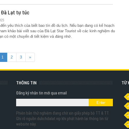
 Đà Lạt tự túc
025
 đến yêu thích của biết bao tín đồ du lịch. Nếu bạn đang có kế hoạch
ham khảo bài viết sau của Đà Lạt Star Tourist về các kinh nghiệm du
bạn có một chuyến đi tiết kiệm và đáng nhớ.
1
2
3
»
THÔNG TIN
TỪ 
Đăng ký nhận tin mới qua email
Phiên bản thử nghiệm đang chờ xin giấy phép bộ TT & TT.
Ghi rõ nguồn dulichdalat.vip khi phát hành lại thông tin từ
website này.