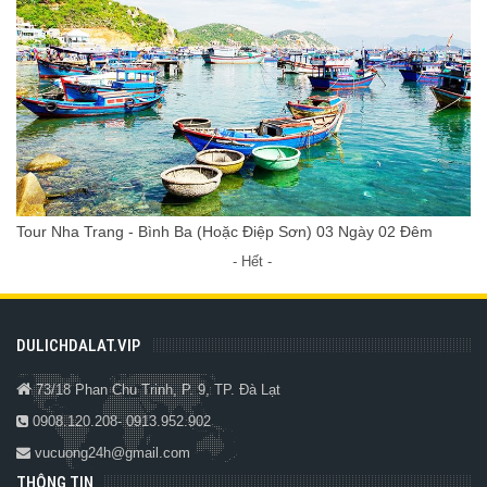
Tour Nha Trang - Bình Ba (Hoặc Điệp Sơn) 03 Ngày 02 Đêm
- Hết -
DULICHDALAT.VIP
73/18 Phan Chu Trinh, P. 9, TP. Đà Lạt
0908.120.208- 0913.952.902
vucuong24h@gmail.com
THÔNG TIN