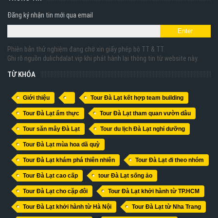
Đăng ký nhận tin mới qua email
Phiên bản thử nghiệm đang chờ xin giấy phép bộ TT & TT.
Ghi rõ nguồn dulichdalat.vip khi phát hành lại thông tin từ website này.
TỪ KHÓA
Giới thiệu
Tour Đà Lạt kết hợp team building
Tour Đà Lạt ẩm thực
Tour Đà Lạt tham quan vườn dâu
Tour săn mây Đà Lạt
Tour du lịch Đà Lạt nghỉ dưỡng
Tour Đà Lạt mùa hoa dã quỳ
Tour Đà Lạt khám phá thiên nhiên
Tour Đà Lạt đi theo nhóm
Tour Đà Lạt cao cấp
tour Đà Lạt sống ảo
Tour Đà Lạt cho cặp đôi
Tour Đà Lạt khởi hành từ TP.HCM
Tour Đà Lạt khởi hành từ Hà Nội
Tour Đà Lạt từ Nha Trang