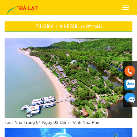
Toggle
naviga
TỪ KHÓA
VINPEARL
(6 KẾT QUẢ)
Tour Nha Trang 04 Ngày 03 Đêm - Vịnh Nha Phu