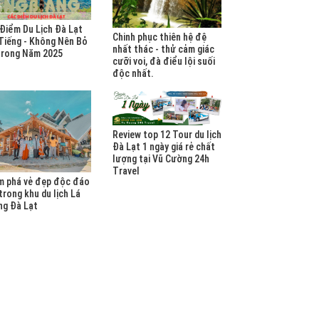
Điểm Du Lịch Đà Lạt
Chinh phục thiên hệ đệ
Tiếng - Không Nên Bỏ
nhất thác - thử cảm giác
Trong Năm 2025
cưỡi voi, đà điểu lội suối
độc nhất.
Review top 12 Tour du lịch
Đà Lạt 1 ngày giá rẻ chất
lượng tại Vũ Cường 24h
Travel
m phá vẻ đẹp độc đáo
trong khu du lịch Lá
ng Đà Lạt