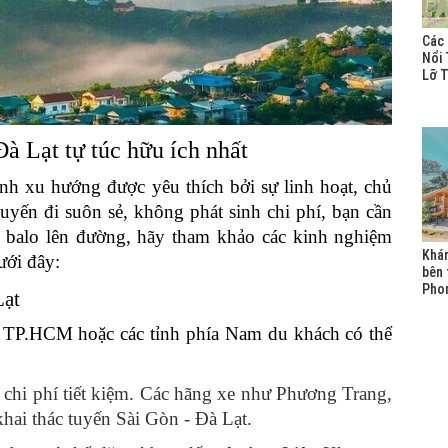
Các 
Nổi 
Lỡ 
Đà Lạt tự túc hữu ích nhất
ành xu hướng được yêu thích bởi sự linh hoạt, chủ
yến đi suôn sẻ, không phát sinh chi phí, bạn cần
h balo lên đường, hãy tham khảo các kinh nghiệm
Khá
ưới đây:
bên 
Pho
Lạt
ừ TP.HCM hoặc các tỉnh phía Nam du khách có thể
 chi phí tiết kiệm. Các hãng xe như Phương Trang,
ai thác tuyến Sài Gòn - Đà Lạt.