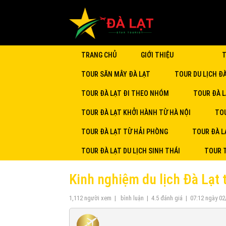
TRANG CHỦ
GIỚI THIỆU
T
TOUR SĂN MÂY ĐÀ LẠT
TOUR DU LỊCH Đ
TOUR ĐÀ LẠT ĐI THEO NHÓM
TOUR ĐÀ L
TOUR ĐÀ LẠT KHỞI HÀNH TỪ HÀ NỘI
TOU
TOUR ĐÀ LẠT TỪ HẢI PHÒNG
TOUR ĐÀ L
TOUR ĐÀ LẠT DU LỊCH SINH THÁI
TOUR 
Kinh nghiệm du lịch Đà Lạt 
1,112
người xem
|
bình luận
|
4.5
đánh giá
|
07:12 ngày 0