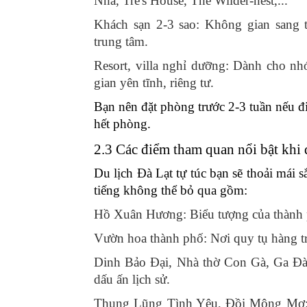
Nhà, Tre's House, The Wilder-nest,...
Khách sạn 2-3 sao: Không gian sang t
trung tâm.
Resort, villa nghỉ dưỡng: Dành cho n
gian yên tĩnh, riêng tư.
Bạn nên đặt phòng trước 2-3 tuần nếu đi
hết phòng.
2.3 Các điểm tham quan nổi bật khi d
Du lịch Đà Lạt tự túc bạn sẽ thoải mái s
tiếng không thể bỏ qua gồm:
Hồ Xuân Hương: Biểu tượng của thành p
Vườn hoa thành phố: Nơi quy tụ hàng t
Dinh Bảo Đại, Nhà thờ Con Gà, Ga Đà 
dấu ấn lịch sử.
Thung Lũng Tình Yêu, Đồi Mộng Mơ: Kh