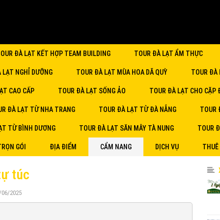
OUR ĐÀ LẠT KẾT HỢP TEAM BUILDING
TOUR ĐÀ LẠT ẨM THỰC
À LẠT NGHỈ DƯỠNG
TOUR ĐÀ LẠT MÙA HOA DÃ QUỲ
TOUR ĐÀ 
ẠT CAO CẤP
TOUR ĐÀ LẠT SỐNG ẢO
TOUR ĐÀ LẠT CHO CẶP 
R ĐÀ LẠT TỪ NHA TRANG
TOUR ĐÀ LẠT TỪ ĐÀ NẴNG
TOUR 
ẠT TỪ BÌNH DƯƠNG
TOUR ĐÀ LẠT SĂN MÂY TÀ NUNG
TOUR Đ
TRỌN GÓI
ĐỊA ĐIỂM
CẨM NANG
DỊCH VỤ
THUÊ
tự túc
2/06/2025