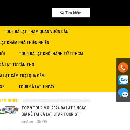
Tìm kiếm
TOUR ĐÀ LẠT THAM QUAN VƯỜN DÂU
LẠT KHÁM PHÁ THIÊN NHIÊN
ĐÔI
TOUR ĐÀ LẠT KHỞI HÀNH TỪ TP.HCM
ĐÀ LẠT TỪ CẦN THƠ
À LẠT CẮM TRẠI QUA ĐÊM
 XE
TOUR ĐÀ LẠT 1 NGÀY
XEM NHIỀU
TOP 9 TOUR MỚI 2024 ĐÀ LẠT 1 NGÀY
GIÁ RẺ TẠI ĐÀ LẠT STAR TOURIST
Lượt xem: 26,795