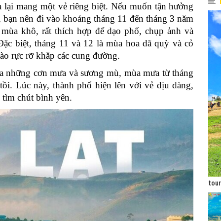
lại mang một vẻ riêng biệt. Nếu muốn tận hưởng
áo, bạn nên đi vào khoảng tháng 11 đến tháng 3 năm
 mùa khô, rất thích hợp để dạo phố, chụp ảnh và
Đặc biệt, tháng 11 và 12 là mùa hoa dã quỳ và cỏ
ào rực rỡ khắp các cung đường.
ủa những cơn mưa và sương mù, mùa mưa từ tháng
ồi. Lúc này, thành phố hiện lên với vẻ dịu dàng,
 tìm chút bình yên.
tour