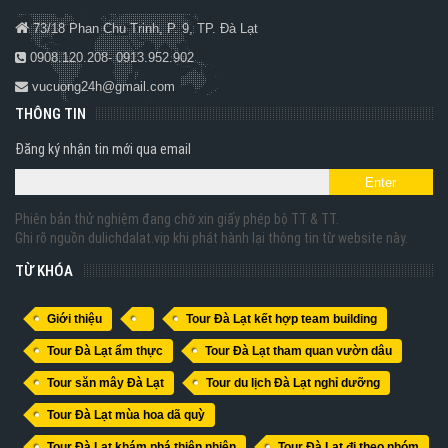
73/18 Phan Chu Trinh, P. 9, TP. Đà Lạt
0908.120.208- 0913.952.902
vucuong24h@gmail.com
THÔNG TIN
Đăng ký nhận tin mới qua email
Phiên bản thử nghiệm đang chờ xin giấy phép bộ TT & TT.
Ghi rõ nguồn dulichdalat.vip khi phát hành lại thông tin từ website này.
TỪ KHÓA
Giới thiệu
Tour Đà Lạt kết hợp team building
Tour Đà Lạt ẩm thực
Tour Đà Lạt tham quan vườn dâu
Tour săn mây Đà Lạt
Tour du lịch Đà Lạt nghỉ dưỡng
Tour Đà Lạt mùa hoa dã quỳ
Tour Đà Lạt khám phá thiên nhiên
Tour Đà Lạt đi theo nhóm