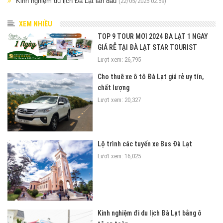
Kinh nghiệm du lịch Đà Lạt lần đầu
(22/05/2025 02:59)
XEM NHIỀU
TOP 9 TOUR MỚI 2024 ĐÀ LẠT 1 NGÀY
GIÁ RẺ TẠI ĐÀ LẠT STAR TOURIST
Lượt xem: 26,795
Cho thuê xe ô tô Đà Lạt giá rẻ uy tín,
chất lượng
Lượt xem: 20,327
Lộ trình các tuyến xe Bus Đà Lạt
Lượt xem: 16,025
Kinh nghiệm đi du lịch Đà Lạt bằng ô