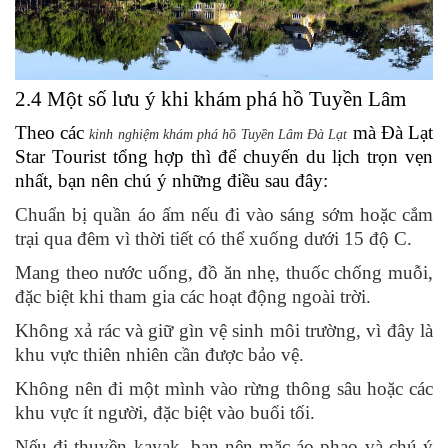
2.4 Một số lưu ý khi khám phá hồ Tuyền Lâm
Theo các
mà Đà Lạt
kinh nghiệm khám phá hồ Tuyền Lâm Đà Lạt
Star Tourist tổng hợp thì để chuyến du lịch trọn vẹn
nhất, bạn nên chú ý những điều sau đây:
Chuẩn bị quần áo ấm nếu đi vào sáng sớm hoặc cắm
trại qua đêm vì thời tiết có thể xuống dưới 15 độ C.
Mang theo nước uống, đồ ăn nhẹ, thuốc chống muỗi,
đặc biệt khi tham gia các hoạt động ngoài trời.
Không xả rác và giữ gìn vệ sinh môi trường, vì đây là
khu vực thiên nhiên cần được bảo vệ.
Không nên đi một mình vào rừng thông sâu hoặc các
khu vực ít người, đặc biệt vào buổi tối.
Nếu đi thuyền kayak, bạn nên mặc áo phao và chú ý