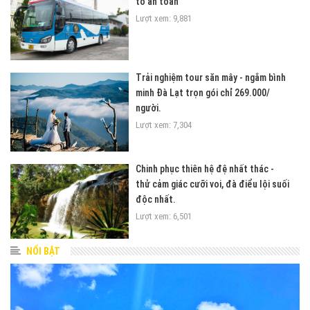
tô an toàn
Lượt xem: 9,881
Trải nghiệm tour săn mây - ngắm bình
minh Đà Lạt trọn gói chỉ 269.000/
người.
Lượt xem: 7,304
Chinh phục thiên hệ đệ nhất thác -
thử cảm giác cưỡi voi, đà điểu lội suối
độc nhất.
Lượt xem: 6,501
NỔI BẬT